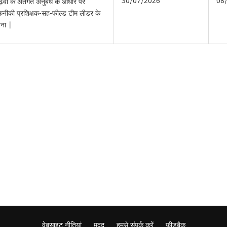
30/07/2026
08
ढ़वा के अंतर्गत अनुबंध के आधार पर
ीकी प्रशिक्षक-सह-फील्ड टीम लीडर के
चना |
वेबसाइट नीतियां
मदद
हमसे संपर्क करें
फ़ीडबैक