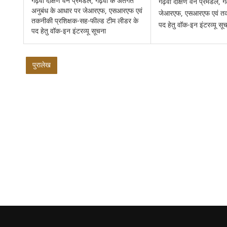
गढ़वा दक्षिण वन प्रमंडल, गढ़वा के अंतर्गत
गढ़वा दक्षिण वन प्रमंडल, ग
अनुबंध के आधार पर जेआरएफ, एसआरएफ एवं
जेआरएफ, एसआरएफ एवं तकन
तकनीकी प्रशिक्षक-सह-फील्ड टीम लीडर के
पद हेतु वॉक-इन इंटरव्यू सू
पद हेतु वॉक-इन इंटरव्यू सूचना
पुरालेख