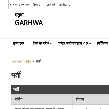
झारखण्ड सरकार
Government of jharkhand
गढ़वा
GARHWA
मुख्य पृष्ठ
जिले के बारे में
नोवेल कोरोनावाइरस -19
निर्देशिका
भर्ती
मुख्य पृष्ठ
नोटिस
भर्ती
भर्ती
शीर्षक
विवरण