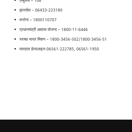
एम्बुलेंस – 108
झारर्सवा –
06433-223180
मनरेगा –
1800110707
प्रधानमंत्री आवास योजना –
1800-11-6446
स्वच्छ भारत मिशन –
1800-3456-502/1800-3456-51
मतदाता हेल्पलाइन-06561-222785, 06561-1950