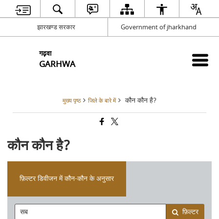
झारखण्ड सरकार
Government of jharkhand
गढ़वा
GARHWA
कौन कौन है?
मुख्य पृष्ठ
जिले के बारे में
कौन कौन है?
फ़िल्टर डिवीजन में कौन-कौन के अनुसार
फ़िल्टर