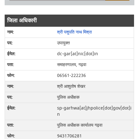
जिला अधिकारी
श्री पशुपति नाथ मिश्रा
उपायुक्त
dc-gar[at]nic[dot]in
समाहरणालय, गढ़वा
06561-222236
श्री आशुतोष शेखर
पुलिस अधीक्षक
sp-garhwa[at]jhpolice[dot]gov[dot]i
n
पुलिस अधीक्षक कार्यालय गढ़वा
9431706281