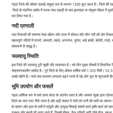
गढ़वा जिले की औसत ऊंचाई समुद्र तल से लगभग 1200 फुट ऊपर है। जिले की पहाड़िया
जिले के भंडरिया ब्लॉक में पारस नाथ पहाड़ी के बाद झारखंड या संयुक्त बिहार में दू
कर लिया गया है।
नदी प्रणाली
जल निकासी की सामान्य रेखा दक्षिण और उत्तर में कोयल और सोन नदी की ओर स्थित है। क
महत्वपूर्ण नदियों में दानरो, सस्वती, तहले, अन्नराज, यूरेया, बाई बांकी, बेलैती,
संसाधनों से समृद्ध है।
जलवायु स्थिति
इस जिले की जलवायु पूरी सूखी और ताकतवर है। वर्ष तीन मुख्य मौसमों में विभाजित कि
संक्रमणकालीन माहौल है। पूरे जिले के लिए औसत वार्षिक वर्षा 1.335 मिमी / 52.55
अच्छे महीने हैं। मार्च तक तापमान लगातार बढ़ने लगते हैं मई और जून के शुरुआती ह
भूमि उपयोग और फसलें
गढ़वा आंशिक रूप से वर्षा छाया क्षेत्र के अंतर्गत आता है और अक्सर सूखा द्वारा प्रे
जिले का जल स्तर नीचे जाता है और बड़ी संख्या में गांवों को पानी की कमी का सामन
के कारण और हाल के वर्षों में मामूली और प्रमुख सिंचाई संबंधी कार्य कृषि कार्य क
दलहन और सब्जी भी उगाए जाते हैं, जिसमें बीमार, केंडू पत्तियों आदि जैसे बीज, मह