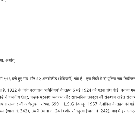
ा, अर्थात्
ले में ९१६ बसे हुए गांव और ६२ अनबॉडीड (बेचिरागी) गांव हैं। इस जिले में दो पुलिस सब-डिवीज
ास है, 1922 के ‘गांव प्रशासन अधिनियम’ के तहत 6 मई 1924 को गढ़वा संघ बोर्ड बनाया गया 
र्ड ने स्थानीय क्षेत्र, सड़क प्रकाश व्यवस्था और सार्वजनिक उपद्रव की रोकथाम सहित संरक
ापना सरकार की अधिसूचना संख्या. 6991- L.S.G 14 जून 1957 दिनांकित के तहत की गई। N.A.C
ा कलां (थाना नं. 342), उंचरी (थाना नं- 241) और सोनपुरवा (थाना नं- 242), बाद में इस ए